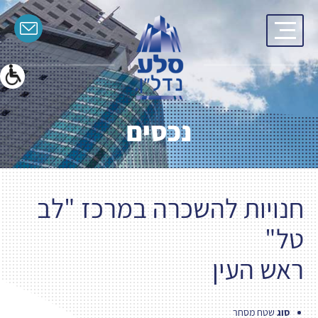
בְּאֲתָר
זֶה
מֻפְעֶלֶת
מַעֲרֶכֶת
"המרכז
הישראלי
לְהַנְגָּשָׁת
אָתָרִים".
הַמְּסַיַּעַת
לִנְגִישׁוּת
הָאֲתָר.
נכסים
לִפְתִיחַת
תַּפְרִיט
הֵנְּגִישׁוּת
לְחַץ
ALT+0
חנויות להשכרה במרכז "לב
טל"
ראש העין
סוג
שטח מסחר