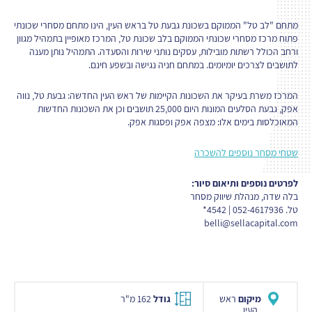
מתחם "לב טל" הממוקם בשכונת גבעת טל בראש העין, הינו מתחם מסחרי שכונתי
פתוח מרכז מסחרי שכונתי הממוקם בלב שכונת טל, המרכז מאופיין בתמהיל מגוון
ורחב הכולל רשתות מובילות, עסקים נותני שירות והסעדה. התמהיל נותן מענה
לתושבים לצרכים יומיומים. במתחם חניה נגישה ובשפע חינם.
המרכז משרת בעיקר את השכונות הקיימות של ראש העין החדשה: גבעת טל, נווה
אפק, גבעת הסלעים המונות היום 25,000 תושבים וכן את השכונות החדשות
המאוכלסות בימים אלו: מצפה אפק ופסגות אפק.
שטחי מסחר נוספים להשכרה
לפרטים נוספים ותיאום סיור:
בלה שדה, מנהלת שיווק מסחר
טל. 052-4617936 | 4542*
belli@sellacapital.com
מיקום
ראש
גודל
162 מ"ר
העין