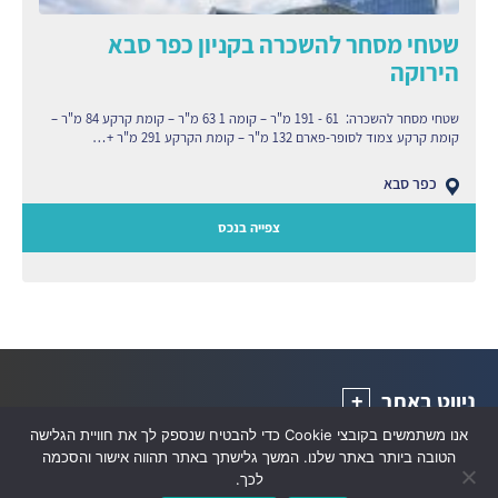
שטחי מסחר להשכרה בקניון כפר סבא
הירוקה
שטחי מסחר להשכרה: 61 - 191 מ"ר – קומה 1 63 מ"ר – קומת קרקע 84 מ"ר –
קומת קרקע צמוד לסופר-פארם 132 מ"ר – קומת הקרקע 291 מ"ר +…
כפר סבא
צפייה בנכס
ניווט באתר
אנו משתמשים בקובצי Cookie כדי להבטיח שנספק לך את חוויית הגלישה
סלע קפיטל נדל"ן בע"מ, ז'בוטינסקי 7, מגדל משה אביב קומה 26, רמת גן
הטובה ביותר באתר שלנו. המשך גלישתך באתר תהווה אישור והסכמה
52520, טלפון: 03-5759222
לכך.